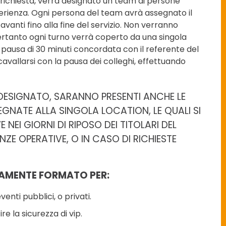
o richiesta, verrà designato un team di persone
erienza. Ogni persona del team avrà assegnato il
avanti fino alla fine del servizio. Non verranno
pertanto ogni turno verrà coperto da una singola
 pausa di 30 minuti concordata con il referente del
ccavallarsi con la pausa dei colleghi, effettuando
 DESIGNATO, SARANNO PRESENTI ANCHE LE
EGNATE ALLA SINGOLA LOCATION, LE QUALI SI
NEI GIORNI DI RIPOSO DEI TITOLARI DEL
NZE OPERATIVE, O IN CASO DI RICHIESTE
AMENTE FORMATO PER:
enti pubblici, o privati.
e la sicurezza di vip.